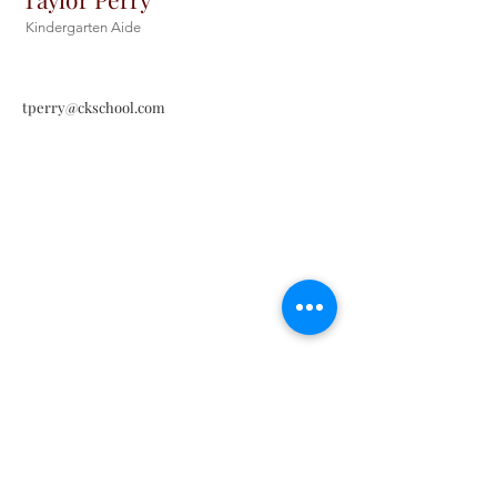
Kindergarten Aide
tperry@ckschool.com
Contáctenos
Contáctenos
Tel:
405-843-3909
Envíenos un correo
electrónico aquí
Habla a