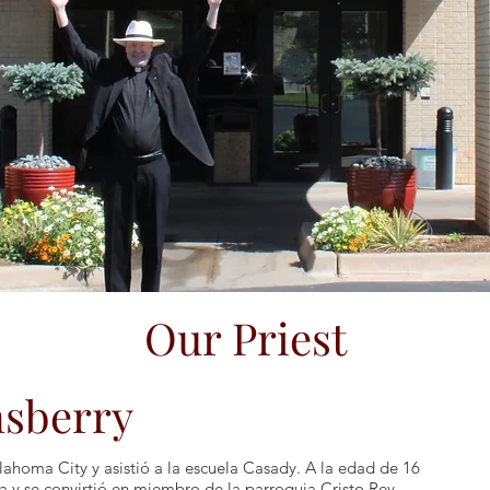
Our Priest
nsberry
klahoma City y asistió a la escuela Casady. A la edad de 16
ica y se convirtió en miembro de la parroquia Cristo Rey.