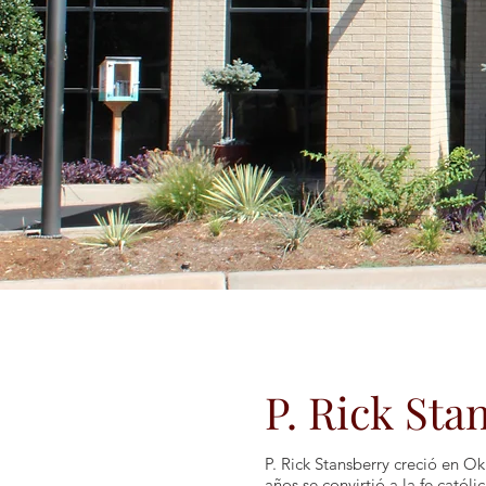
P. Rick Sta
P. Rick Stansberry creció en O
años se convirtió a la fe catól