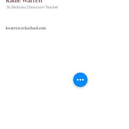
St. Nicholas Classroom Teacher
kwarren@ckschool.com
Contáctenos
Contáctenos
Tel:
405-843-3909
Envíenos un correo
electrónico aquí
Habla a