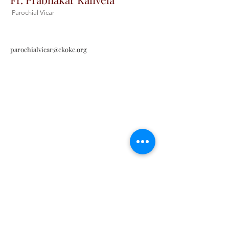
Parochial Vicar
parochialvicar@ckokc.org
Contáctenos
Contáctenos
Tel:
405-843-3909
Envíenos un correo
electrónico aquí
Habla a