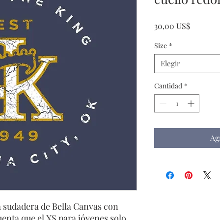
Precio
30,00 US$
Size
*
Elegir
Cantidad
*
Ag
sa sudadera de Bella Canvas con
enta que el XS para jóvenes solo