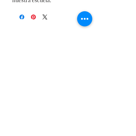
nuestra escuela.
Contáctenos
Contáctenos
Tel:
405-843-3909
Envíenos un correo
electrónico aquí
Habla a
1905 Elmhurst Ave.
Oklahoma City, OK 73120