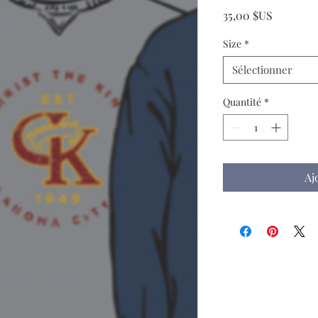
Prix
35,00 $US
Size
*
Sélectionner
Quantité
*
Aj